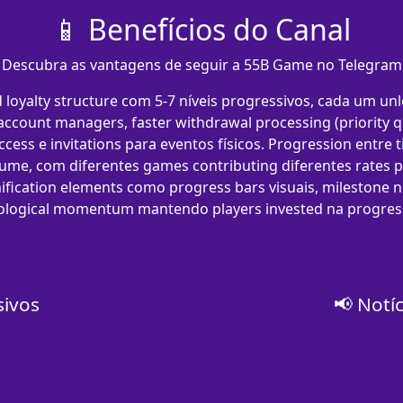
📱 Benefícios do Canal
Descubra as vantagens de seguir a 55B Game no Telegram
oyalty structure com 5-7 níveis progressivos, cada um unl
account managers, faster withdrawal processing (priority qu
cess e invitations para eventos físicos. Progression entr
me, com diferentes games contributing diferentes rates p
fication elements como progress bars visuais, milestone no
ological momentum mantendo players invested na progress
sivos
📢 Notí