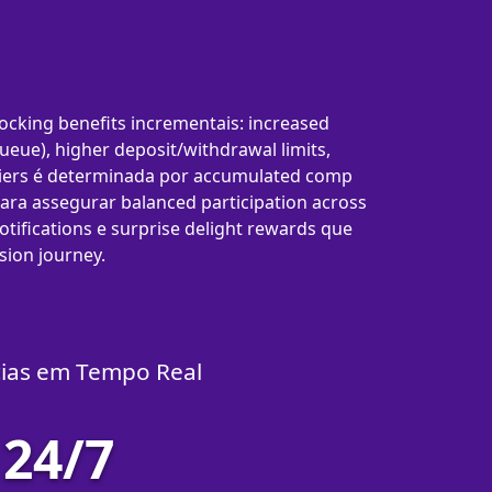
ocking benefits incrementais: increased
eue), higher deposit/withdrawal limits,
e tiers é determinada por accumulated comp
ara assegurar balanced participation across
tifications e surprise delight rewards que
ion journey.
cias em Tempo Real
24/7