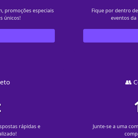
m, promoções especiais
Fique por dentro d
s únicos!
eventos da
reto
👥 
t
espostas rápidas e
Junte-se a uma com
lizado!
compa