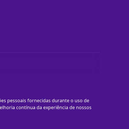
es pessoais fornecidas durante o uso de
elhoria contínua da experiência de nossos