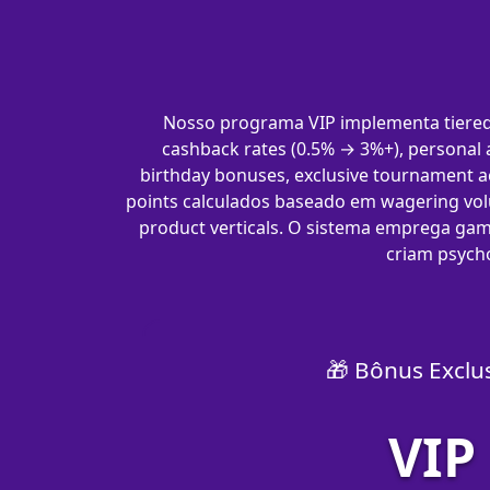
Nosso programa VIP implementa tiered l
cashback rates (0.5% → 3%+), personal 
birthday bonuses, exclusive tournament ac
points calculados baseado em wagering volu
product verticals. O sistema emprega gami
criam psych
🎁 Bônus Exclu
VIP