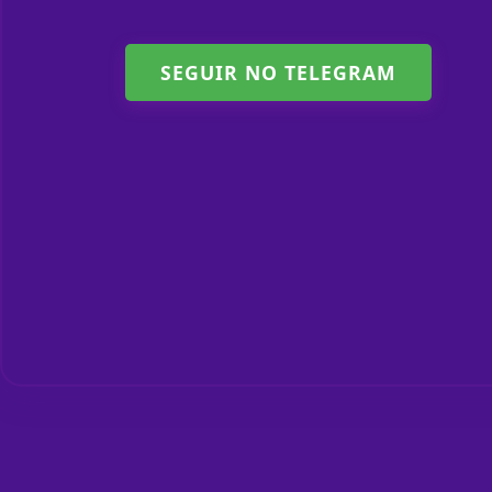
SEGUIR NO TELEGRAM