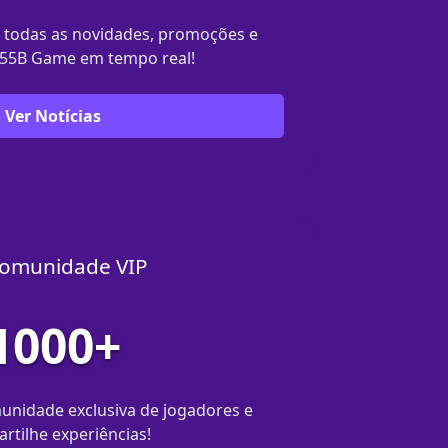
e todas as novidades, promoções e
 55B Game em tempo real!
Ver Notícias
Comunidade VIP
1000+
unidade exclusiva de jogadores e
rtilhe experiências!