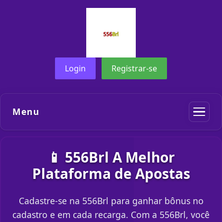
Login
Registrar-se
Menu
📱 556Brl A Melhor
Plataforma de Apostas
Cadastre-se na 556Brl para ganhar bônus no
cadastro e em cada recarga. Com a 556Brl, você