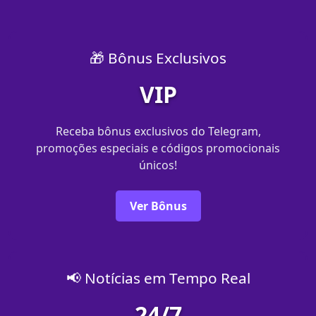
🎁 Bônus Exclusivos
VIP
Receba bônus exclusivos do Telegram,
promoções especiais e códigos promocionais
únicos!
Ver Bônus
📢 Notícias em Tempo Real
24/7