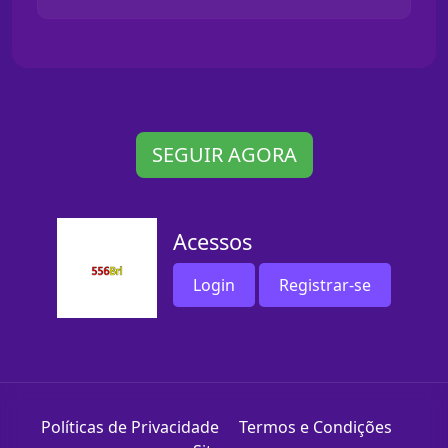
SEGUIR AGORA
Acessos
Login
Registrar-se
Políticas de Privacidade
Termos e Condições