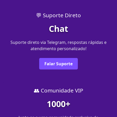
💬 Suporte Direto
Chat
Suporte direto via Telegram, respostas rápidas e
atendimento personalizado!
Falar Suporte
👥 Comunidade VIP
1000+