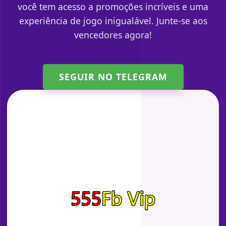
você tem acesso a promoções incríveis e uma
experiência de jogo inigualável. Junte-se aos
vencedores agora!
SEGUIR NO TELEGRAM