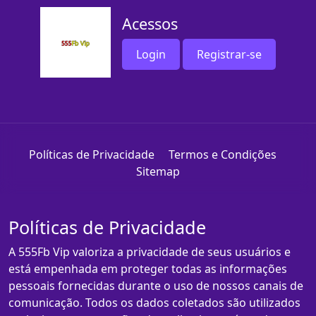
Acessos
Login
Registrar-se
Políticas de Privacidade
Termos e Condições
Sitemap
Políticas de Privacidade
A 555Fb Vip valoriza a privacidade de seus usuários e
está empenhada em proteger todas as informações
pessoais fornecidas durante o uso de nossos canais de
comunicação. Todos os dados coletados são utilizados