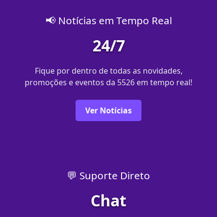
📢 Notícias em Tempo Real
24/7
Fique por dentro de todas as novidades,
promoções e eventos da 5526 em tempo real!
Ver Notícias
💬 Suporte Direto
Chat