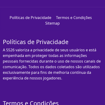
Políticas de Privacidade
Termos e Condições
Sitemap
Políticas de Privacidade
A 5526 valoriza a privacidade de seus usuários e está
empenhada em proteger todas as informações
pessoais fornecidas durante o uso de nossos canais de
comunicação. Todos os dados coletados são utilizados
exclusivamente para fins de melhoria contínua da
experiência de nossos jogadores.
Termos e Condições