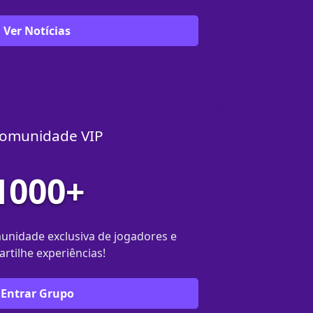
Ver Notícias
Comunidade VIP
1000+
unidade exclusiva de jogadores e
rtilhe experiências!
Entrar Grupo