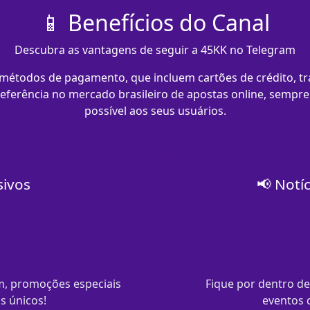
📱 Benefícios do Canal
Descubra as vantagens de seguir a 45KK no Telegram
 métodos de pagamento, que incluem cartões de crédito, tra
eferência no mercado brasileiro de apostas online, sempr
possível aos seus usuários.
sivos
📢 Notí
m, promoções especiais
Fique por dentro d
s únicos!
eventos 