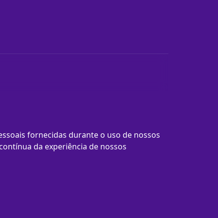
essoais fornecidas durante o uso de nossos
 contínua da experiência de nossos