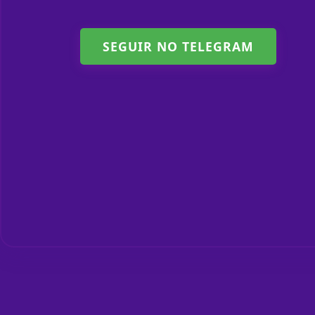
SEGUIR NO TELEGRAM