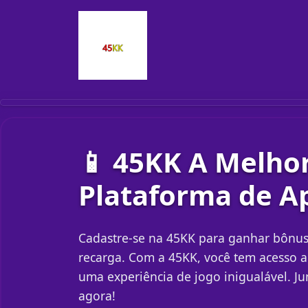
📱 45KK A Melho
Plataforma de A
Cadastre-se na 45KK para ganhar bônus
recarga. Com a 45KK, você tem acesso a
uma experiência de jogo inigualável. J
agora!