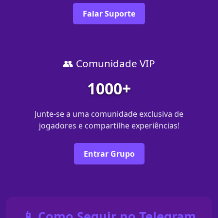
Falar Suporte
👥 Comunidade VIP
1000+
Junte-se a uma comunidade exclusiva de
jogadores e compartilhe experiências!
Entrar Grupo
📱 Como Seguir no Telegram