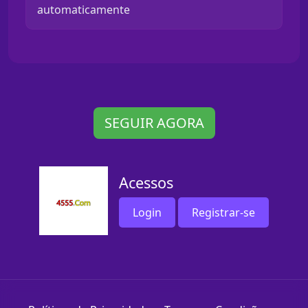
automaticamente
SEGUIR AGORA
Acessos
Login
Registrar-se