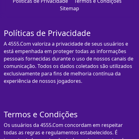
Políticas de Privacidade
Termos e Condições
Sitemap
Políticas de Privacidade
A 4555.Com valoriza a privacidade de seus usuários e
está empenhada em proteger todas as informações
pessoais fornecidas durante o uso de nossos canais de
comunicação. Todos os dados coletados são utilizados
exclusivamente para fins de melhoria contínua da
experiência de nossos jogadores.
Termos e Condições
Os usuários da 4555.Com concordam em respeitar
todas as regras e regulamentos estabelecidos. É