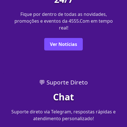
Fique por dentro de todas as novidades,
promoções e eventos da 4555.Com em tempo
real!
Ver Notícias
💬 Suporte Direto
Chat
Suporte direto via Telegram, respostas rápidas e
atendimento personalizado!