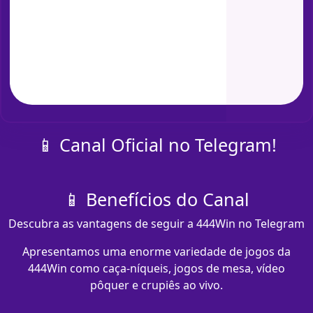
📱 Canal Oficial no Telegram!
📱 Benefícios do Canal
Descubra as vantagens de seguir a 444Win no Telegram
Apresentamos uma enorme variedade de jogos da
444Win como caça-níqueis, jogos de mesa, vídeo
pôquer e crupiês ao vivo.