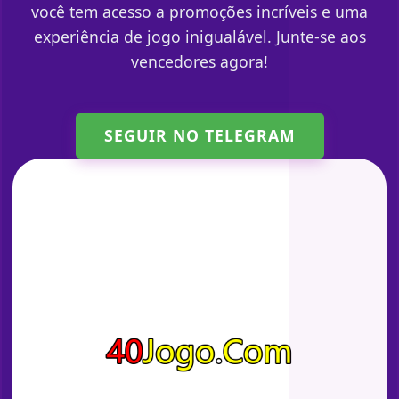
você tem acesso a promoções incríveis e uma
experiência de jogo inigualável. Junte-se aos
vencedores agora!
SEGUIR NO TELEGRAM