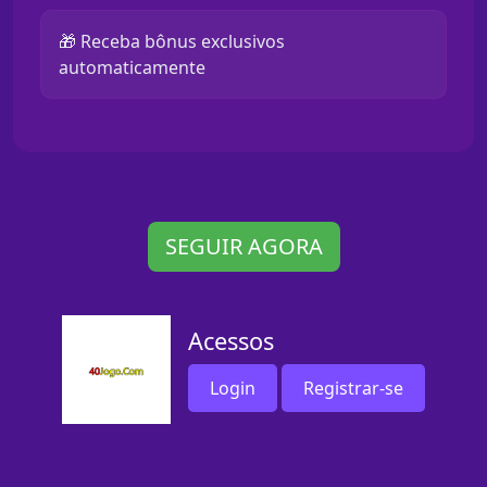
🎁 Receba bônus exclusivos
automaticamente
SEGUIR AGORA
Acessos
Login
Registrar-se