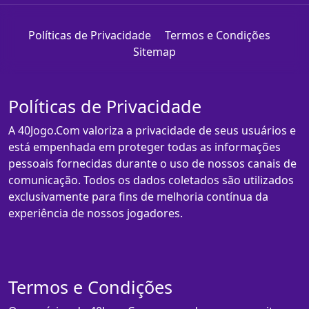
Políticas de Privacidade
Termos e Condições
Sitemap
Políticas de Privacidade
A 40Jogo.Com valoriza a privacidade de seus usuários e
está empenhada em proteger todas as informações
pessoais fornecidas durante o uso de nossos canais de
comunicação. Todos os dados coletados são utilizados
exclusivamente para fins de melhoria contínua da
experiência de nossos jogadores.
Termos e Condições