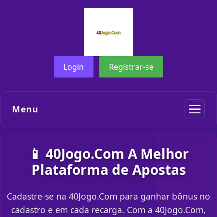
Login
Registrar-se
Menu
📱 40Jogo.Com A Melhor
Plataforma de Apostas
Cadastre-se na 40Jogo.Com para ganhar bônus no
cadastro e em cada recarga. Com a 40Jogo.Com,