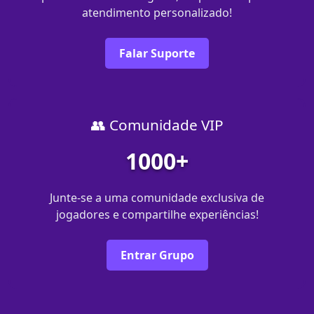
atendimento personalizado!
Falar Suporte
👥 Comunidade VIP
1000+
Junte-se a uma comunidade exclusiva de
jogadores e compartilhe experiências!
Entrar Grupo