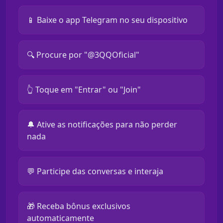
📱 Baixe o app Telegram no seu dispositivo
🔍 Procure por "@3QQOficial"
👆 Toque em "Entrar" ou "Join"
🔔 Ative as notificações para não perder
nada
💬 Participe das conversas e interaja
🎁 Receba bônus exclusivos
automaticamente