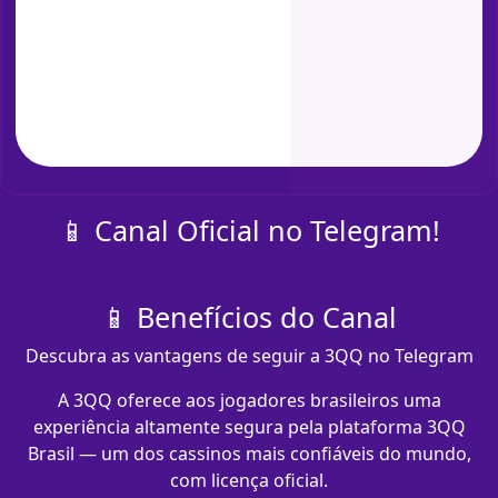
📱 Canal Oficial no Telegram!
📱 Benefícios do Canal
Descubra as vantagens de seguir a 3QQ no Telegram
A 3QQ oferece aos jogadores brasileiros uma
experiência altamente segura pela plataforma 3QQ
Brasil — um dos cassinos mais confiáveis do mundo,
com licença oficial.