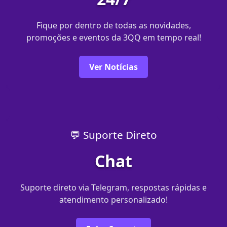
Fique por dentro de todas as novidades,
promoções e eventos da 3QQ em tempo real!
Ver Notícias
💬 Suporte Direto
Chat
Suporte direto via Telegram, respostas rápidas e
atendimento personalizado!