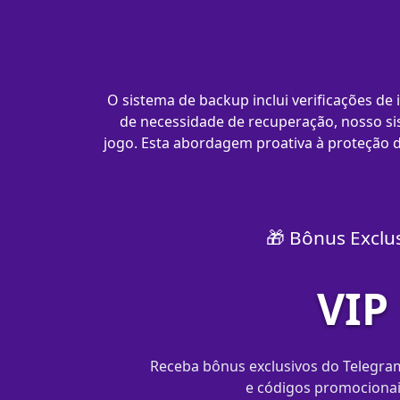
O sistema de backup inclui verificações d
de necessidade de recuperação, nosso s
jogo. Esta abordagem proativa à proteção 
🎁 Bônus Exclu
VIP
Receba bônus exclusivos do Telegra
e códigos promocionai