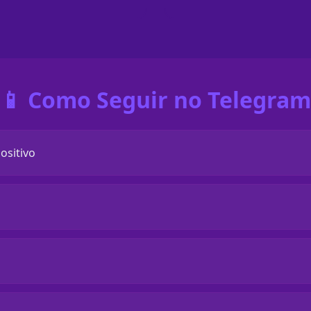
📱 Como Seguir no Telegram
ositivo