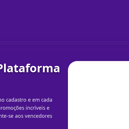
 Plataforma
no cadastro e em cada
promoções incríveis e
unte-se aos vencedores