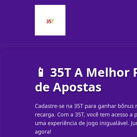
📱 35T A Melhor
de Apostas
Cadastre-se na 35T para ganhar bônus 
recarga. Com a 35T, você tem acesso a 
uma experiência de jogo inigualável. J
agora!