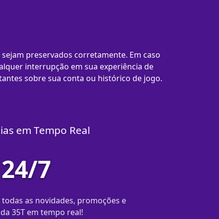
s sejam preservados corretamente. Em caso
lquer interrupção em sua experiência de
ntes sobre sua conta ou histórico de jogo.
cias em Tempo Real
24/7
e todas as novidades, promoções e
 da 35T em tempo real!