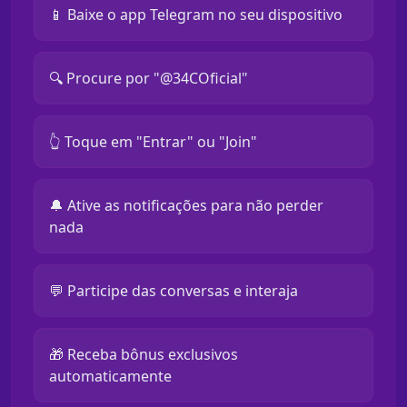
📱 Baixe o app Telegram no seu dispositivo
🔍 Procure por "@34COficial"
👆 Toque em "Entrar" ou "Join"
🔔 Ative as notificações para não perder
nada
💬 Participe das conversas e interaja
🎁 Receba bônus exclusivos
automaticamente