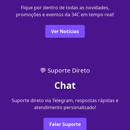
Fique por dentro de todas as novidades,
promoções e eventos da 34C em tempo real!
Ver Notícias
💬 Suporte Direto
Chat
Suporte direto via Telegram, respostas rápidas e
atendimento personalizado!
Falar Suporte