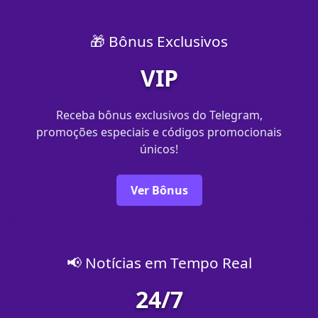
🎁 Bônus Exclusivos
VIP
Receba bônus exclusivos do Telegram,
promoções especiais e códigos promocionais
únicos!
Ver Bônus
📢 Notícias em Tempo Real
24/7