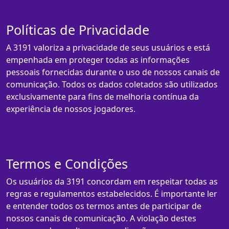
Políticas de Privacidade
A 3191 valoriza a privacidade de seus usuários e está
empenhada em proteger todas as informações
pessoais fornecidas durante o uso de nossos canais de
comunicação. Todos os dados coletados são utilizados
exclusivamente para fins de melhoria contínua da
experiência de nossos jogadores.
Termos e Condições
Os usuários da 3191 concordam em respeitar todas as
regras e regulamentos estabelecidos. É importante ler
e entender todos os termos antes de participar de
nossos canais de comunicação. A violação destes