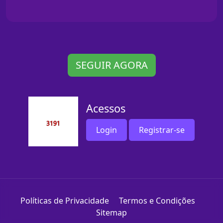
SEGUIR AGORA
Acessos
Login
Registrar-se
Políticas de Privacidade
Termos e Condições
Sitemap