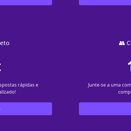
reto
👥 
t
espostas rápidas e
Junte-se a uma com
lizado!
compa
e