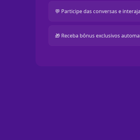
💬 Participe das conversas e interaj
🎁 Receba bônus exclusivos autom