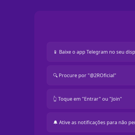
📱 Baixe o app Telegram no seu disp
🔍 Procure por "@2ROficial"
👆 Toque em "Entrar" ou "Join"
🔔 Ative as notificações para não p