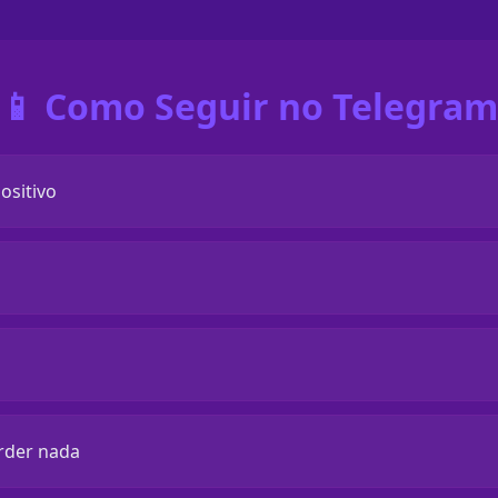
📱 Como Seguir no Telegram
ositivo
erder nada