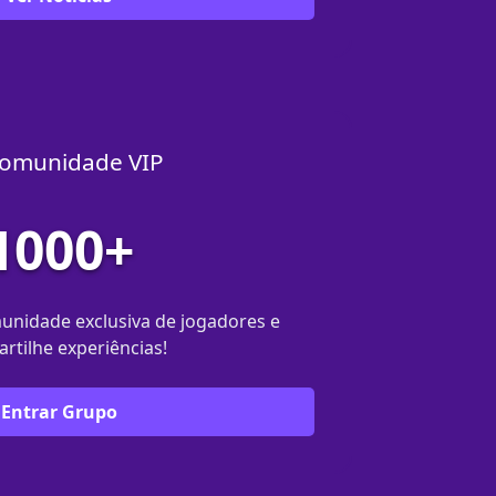
Comunidade VIP
1000+
unidade exclusiva de jogadores e
rtilhe experiências!
Entrar Grupo