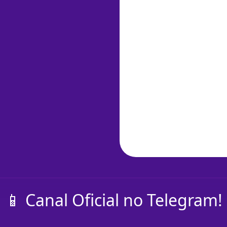
📱 Canal Oficial no Telegram!