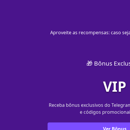
Aproveite as recompensas: caso seja
🎁 Bônus Exclu
VIP
Receba bônus exclusivos do Telegra
e códigos promocionai
Ver Bônus