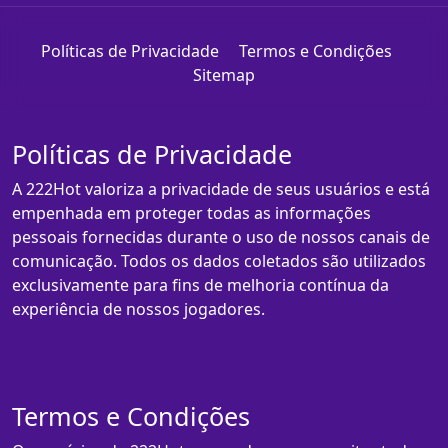
Políticas de Privacidade
Termos e Condições
Sitemap
Políticas de Privacidade
A 222Hot valoriza a privacidade de seus usuários e está
empenhada em proteger todas as informações
pessoais fornecidas durante o uso de nossos canais de
comunicação. Todos os dados coletados são utilizados
exclusivamente para fins de melhoria contínua da
experiência de nossos jogadores.
Termos e Condições