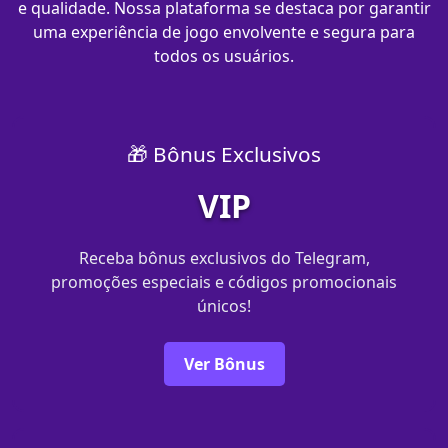
e qualidade. Nossa plataforma se destaca por garantir
uma experiência de jogo envolvente e segura para
todos os usuários.
🎁 Bônus Exclusivos
VIP
Receba bônus exclusivos do Telegram,
promoções especiais e códigos promocionais
únicos!
Ver Bônus