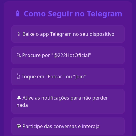
📱 Como Seguir no Telegram
📱 Baixe o app Telegram no seu dispositivo
🔍 Procure por "@222HotOficial"
👆 Toque em "Entrar" ou "Join"
🔔 Ative as notificações para não perder
nada
💬 Participe das conversas e interaja