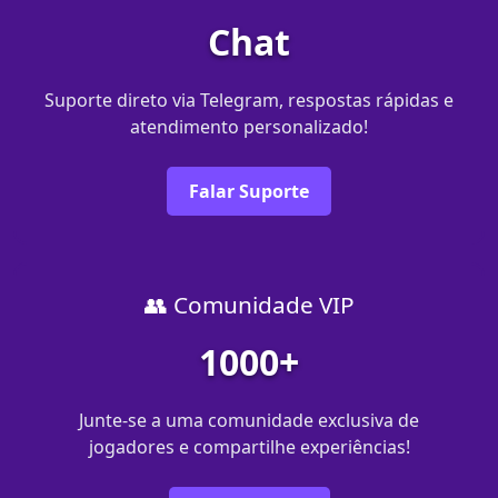
Chat
Suporte direto via Telegram, respostas rápidas e
atendimento personalizado!
Falar Suporte
👥 Comunidade VIP
1000+
Junte-se a uma comunidade exclusiva de
jogadores e compartilhe experiências!