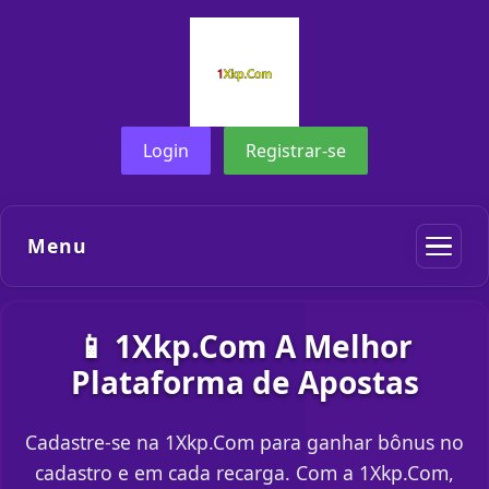
Login
Registrar-se
Menu
📱 1Xkp.Com A Melhor
Plataforma de Apostas
Cadastre-se na 1Xkp.Com para ganhar bônus no
cadastro e em cada recarga. Com a 1Xkp.Com,