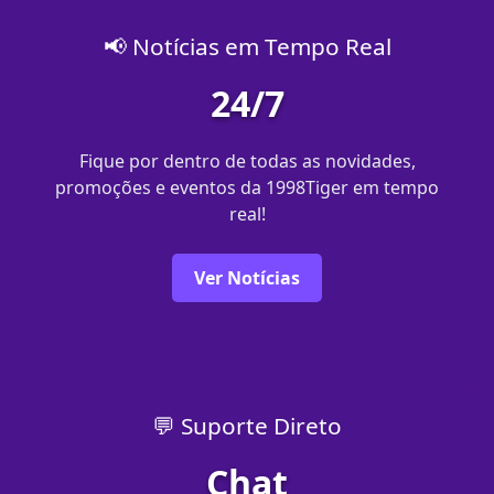
📢 Notícias em Tempo Real
24/7
Fique por dentro de todas as novidades,
promoções e eventos da 1998Tiger em tempo
real!
Ver Notícias
💬 Suporte Direto
Chat