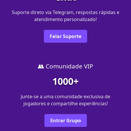
Suporte direto via Telegram, respostas rápidas e
atendimento personalizado!
Falar Suporte
👥 Comunidade VIP
1000+
Junte-se a uma comunidade exclusiva de
jogadores e compartilhe experiências!
Entrar Grupo