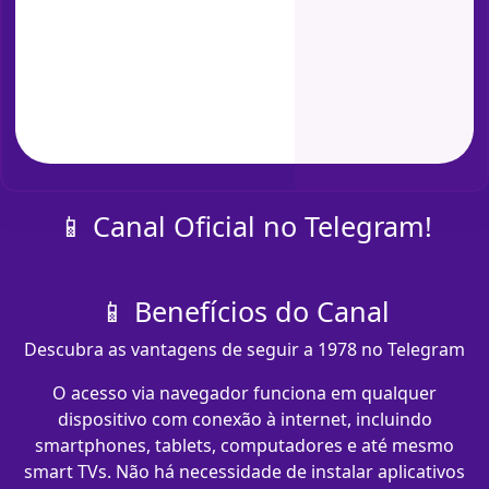
📱 Canal Oficial no Telegram!
📱 Benefícios do Canal
Descubra as vantagens de seguir a 1978 no Telegram
O acesso via navegador funciona em qualquer
dispositivo com conexão à internet, incluindo
smartphones, tablets, computadores e até mesmo
smart TVs. Não há necessidade de instalar aplicativos