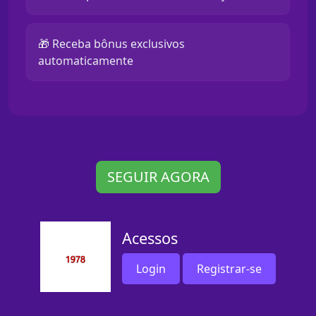
🎁 Receba bônus exclusivos
automaticamente
SEGUIR AGORA
Acessos
Login
Registrar-se