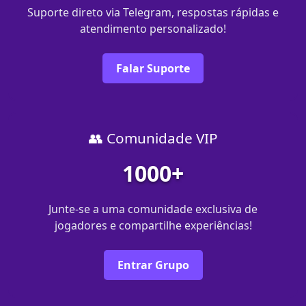
Suporte direto via Telegram, respostas rápidas e
atendimento personalizado!
Falar Suporte
👥 Comunidade VIP
1000+
Junte-se a uma comunidade exclusiva de
jogadores e compartilhe experiências!
Entrar Grupo