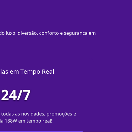
do luxo, diversão, conforto e segurança em
cias em Tempo Real
24/7
e todas as novidades, promoções e
da 188W em tempo real!