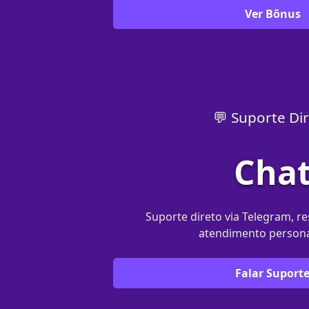
Ver Bônus
💬 Suporte Di
Cha
Suporte direto via Telegram, r
atendimento persona
Falar Suport