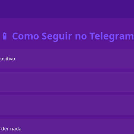
📱 Como Seguir no Telegram
ositivo
erder nada