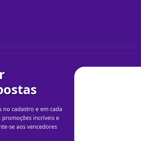
r
postas
 no cadastro e em cada
 promoções incríveis e
unte-se aos vencedores