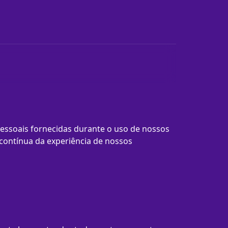
essoais fornecidas durante o uso de nossos
 contínua da experiência de nossos