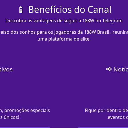
📱 Benefícios do Canal
Descubra as vantagens de seguir a 188W no Telegram
íso dos sonhos para os jogadores da 188W Brasil , reunin
uma plataforma de elite.
sivos
📢 Notí
m, promoções especiais
Fique por dentro d
s únicos!
eventos 