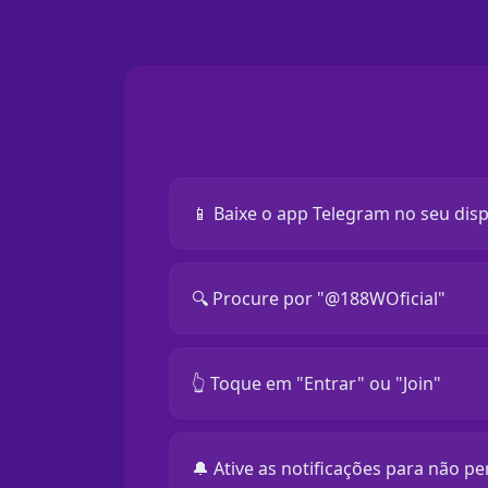
📱 Baixe o app Telegram no seu disp
🔍 Procure por "@188WOficial"
👆 Toque em "Entrar" ou "Join"
🔔 Ative as notificações para não p