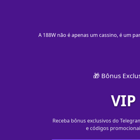
A 188W não é apenas um cassino, é um para
🎁 Bônus Exclu
VIP
Receba bônus exclusivos do Telegra
e códigos promocionai