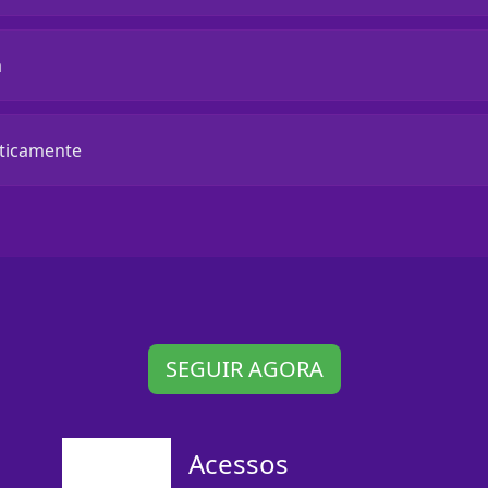
a
aticamente
SEGUIR AGORA
Acessos