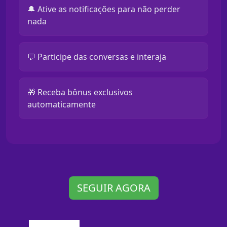
🔔 Ative as notificações para não perder
nada
💬 Participe das conversas e interaja
🎁 Receba bônus exclusivos
automaticamente
SEGUIR AGORA