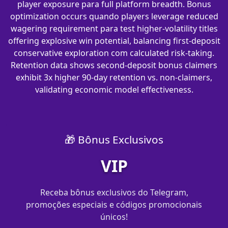
player exposure para full platform breadth. Bonus
optimization occurs quando players leverage reduced
wagering requirement para test higher-volatility titles
offering explosive win potential, balancing first-deposit
conservative exploration com calculated risk-taking.
Retention data shows second-deposit bonus claimers
exhibit 3x higher 90-day retention vs. non-claimers,
validating economic model effectiveness.
🎁 Bônus Exclusivos
VIP
Receba bônus exclusivos do Telegram,
promoções especiais e códigos promocionais
únicos!