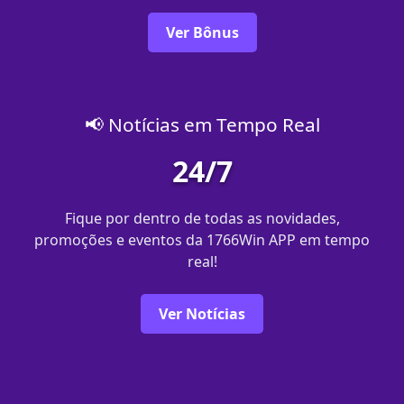
Ver Bônus
📢 Notícias em Tempo Real
24/7
Fique por dentro de todas as novidades,
promoções e eventos da 1766Win APP em tempo
real!
Ver Notícias