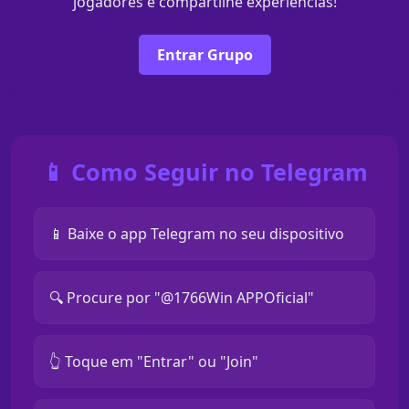
jogadores e compartilhe experiências!
Entrar Grupo
📱 Como Seguir no Telegram
📱 Baixe o app Telegram no seu dispositivo
🔍 Procure por "@1766Win APPOficial"
👆 Toque em "Entrar" ou "Join"