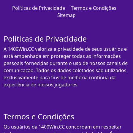
Políticas de Privacidade
Termos e Condições
Sitemap
Políticas de Privacidade
A 1400Win.CC valoriza a privacidade de seus usuários e
está empenhada em proteger todas as informações
pessoais fornecidas durante o uso de nossos canais de
comunicação. Todos os dados coletados são utilizados
exclusivamente para fins de melhoria contínua da
experiência de nossos jogadores.
Termos e Condições
Os usuários da 1400Win.CC concordam em respeitar