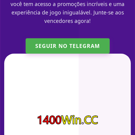
você tem acesso a promoções incríveis e uma
experiência de jogo inigualável. Junte-se aos
vencedores agora!
SEGUIR NO TELEGRAM