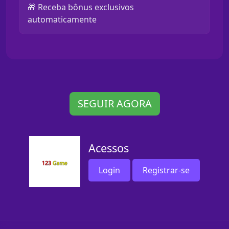
🎁 Receba bônus exclusivos
automaticamente
SEGUIR AGORA
Acessos
Login
Registrar-se