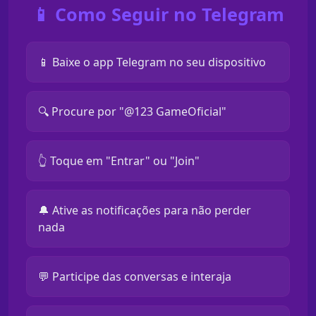
📱 Como Seguir no Telegram
📱 Baixe o app Telegram no seu dispositivo
🔍 Procure por "@123 GameOficial"
👆 Toque em "Entrar" ou "Join"
🔔 Ative as notificações para não perder
nada
💬 Participe das conversas e interaja