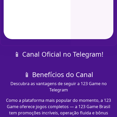
📱 Canal Oficial no Telegram!
📱 Benefícios do Canal
Descubra as vantagens de seguir a 123 Game no
Telegram
Como a plataforma mais popular do momento, a 123
Game oferece jogos completos — a 123 Game Brasil
tem promoções incríveis, operação fluida e bônus