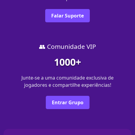
Falar Suporte
👥 Comunidade VIP
1000+
Junte-se a uma comunidade exclusiva de
jogadores e compartilhe experiências!
Entrar Grupo