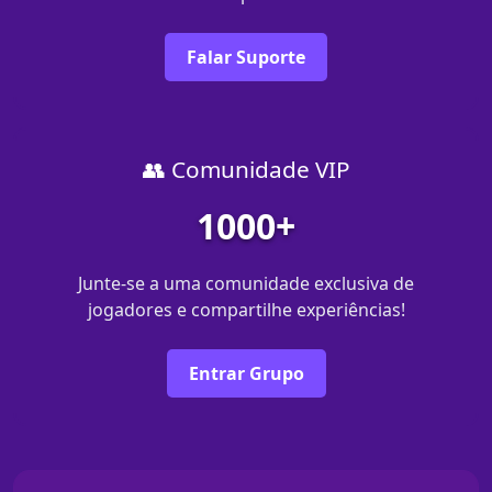
Falar Suporte
👥 Comunidade VIP
1000+
Junte-se a uma comunidade exclusiva de
jogadores e compartilhe experiências!
Entrar Grupo