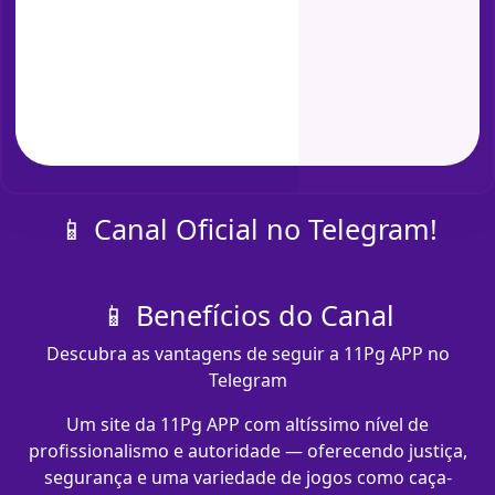
📱 Canal Oficial no Telegram!
📱 Benefícios do Canal
Descubra as vantagens de seguir a 11Pg APP no
Telegram
Um site da 11Pg APP com altíssimo nível de
profissionalismo e autoridade — oferecendo justiça,
segurança e uma variedade de jogos como caça-