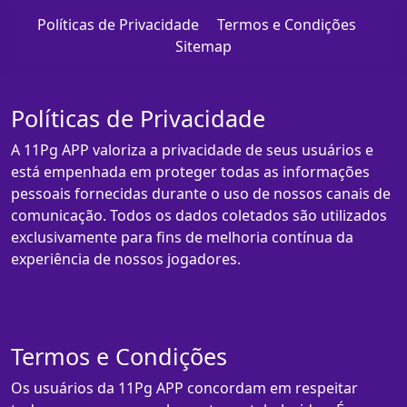
Políticas de Privacidade
Termos e Condições
Sitemap
Políticas de Privacidade
A 11Pg APP valoriza a privacidade de seus usuários e
está empenhada em proteger todas as informações
pessoais fornecidas durante o uso de nossos canais de
comunicação. Todos os dados coletados são utilizados
exclusivamente para fins de melhoria contínua da
experiência de nossos jogadores.
Termos e Condições
Os usuários da 11Pg APP concordam em respeitar