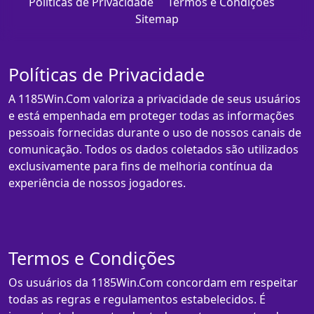
Políticas de Privacidade
Termos e Condições
Sitemap
Políticas de Privacidade
A 1185Win.Com valoriza a privacidade de seus usuários
e está empenhada em proteger todas as informações
pessoais fornecidas durante o uso de nossos canais de
comunicação. Todos os dados coletados são utilizados
exclusivamente para fins de melhoria contínua da
experiência de nossos jogadores.
Termos e Condições
Os usuários da 1185Win.Com concordam em respeitar
todas as regras e regulamentos estabelecidos. É