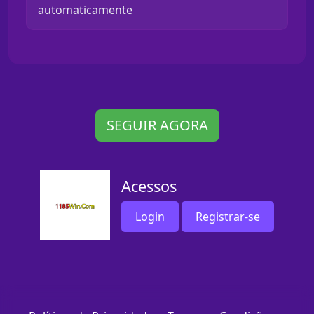
automaticamente
SEGUIR AGORA
Acessos
Login
Registrar-se