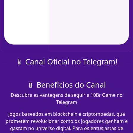
📱 Canal Oficial no Telegram!
📱 Benefícios do Canal
Descubra as vantagens de seguir a 10Br Game no
Telegram
jogos baseados em blockchain e criptomoedas, que
prometem revolucionar como os jogadores ganham e
gastam no universo digital. Para os entusiastas de