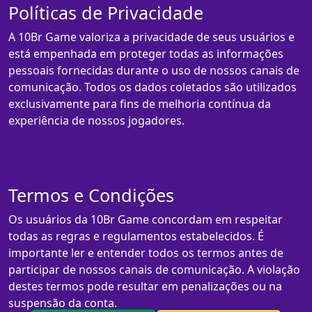
Políticas de Privacidade
A 10Br Game valoriza a privacidade de seus usuários e
está empenhada em proteger todas as informações
pessoais fornecidas durante o uso de nossos canais de
comunicação. Todos os dados coletados são utilizados
exclusivamente para fins de melhoria contínua da
experiência de nossos jogadores.
Termos e Condições
Os usuários da 10Br Game concordam em respeitar
todas as regras e regulamentos estabelecidos. É
importante ler e entender todos os termos antes de
participar de nossos canais de comunicação. A violação
destes termos pode resultar em penalizações ou na
suspensão da conta.