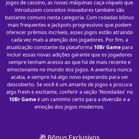
jogos de cassino, as novas máquinas caça-níqueis que
introduzem conceitos inovadores também são
bastante comuns nesta categoria. Com rodadas bônus
mais frequentes e jackpots progressivos que podem
oferecer prêmios incríveis, esses jogos estão atraindo
cada vez mais a atenção dos jogadores. Por fim, a
atualização constante da plataforma
10Br Game
para
incluir essas novas adições garante que os jogadores
sempre tenham acesso ao que há de mais recente e
emocionante no mundo dos jogos. A aventura nunca
acaba, e sempre há algo novo esperando para ser
descoberto. Se você é um amante de jogos e procura
algo fresh e excitante, conferir a seção 'Novidades' no
10Br Game
é um caminho certo para a diversão e a
emoção dos jogos modernos.
🎁 Bônus Exclusivos