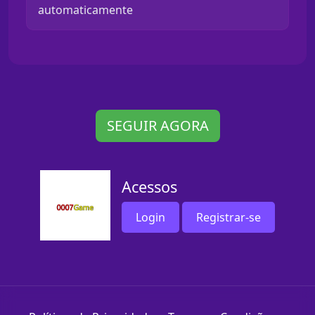
automaticamente
SEGUIR AGORA
Acessos
Login
Registrar-se