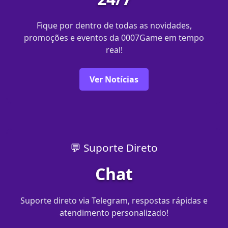
Fique por dentro de todas as novidades,
promoções e eventos da 0007Game em tempo
real!
Ver Notícias
💬 Suporte Direto
Chat
Suporte direto via Telegram, respostas rápidas e
atendimento personalizado!